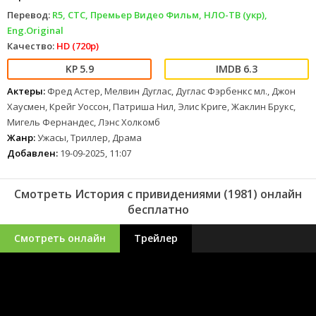
Перевод:
R5, СТС, Премьер Видео Фильм, НЛО-ТВ (укр),
Eng.Original
Качество:
HD (720p)
5.9
6.3
Актеры:
Фред Астер, Мелвин Дуглас, Дуглас Фэрбенкс мл., Джон
Хаусмен, Крейг Уоссон, Патриша Нил, Элис Криге, Жаклин Брукс,
Мигель Фернандес, Лэнс Холкомб
Жанр:
Ужасы, Триллер, Драма
Добавлен:
19-09-2025, 11:07
Смотреть История с привидениями (1981) онлайн
бесплатно
Смотреть онлайн
Трейлер