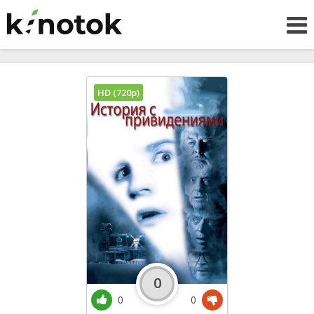
HD (720p)
0
0
0