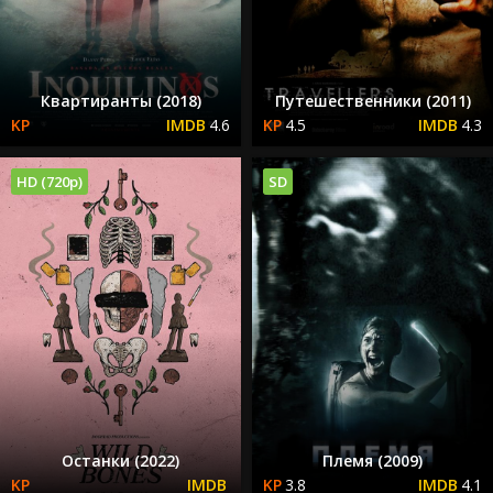
Квартиранты (2018)
Путешественники (2011)
4.6
4.5
4.3
HD (720p)
SD
Останки (2022)
Племя (2009)
3.8
4.1