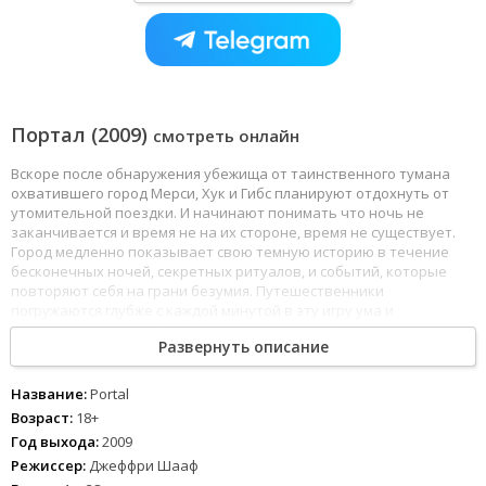
Портал (2009)
смотреть онлайн
Вскоре после обнаружения убежища от таинственного тумана
охватившего город Мерси, Хук и Гибс планируют отдохнуть от
утомительной поездки. И начинают понимать что ночь не
заканчивается и время не на их стороне, время не существует.
Город медленно показывает свою темную историю в течение
бесконечных ночей, секретных ритуалов, и событий, которые
повторяют себя на грани безумия. Путешественники
погружаются глубже с каждой минутой в эту игру ума и
ужасающих открытий, которые приводят к событиям прошлого, о
Развернуть описание
которых они никогда не знали...
Название:
Portal
Возраст:
18+
Год выхода:
2009
Режиссер:
Джеффри Шааф