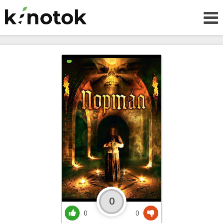
0
0
0