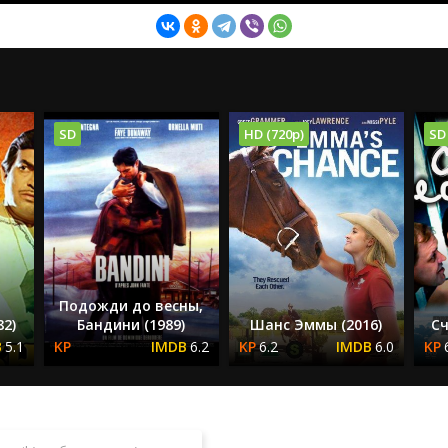
SD
HD (720p)
SD
Подожди до весны,
82)
Бандини (1989)
Шанс Эммы (2016)
Сч
5.1
6.2
6.2
6.0