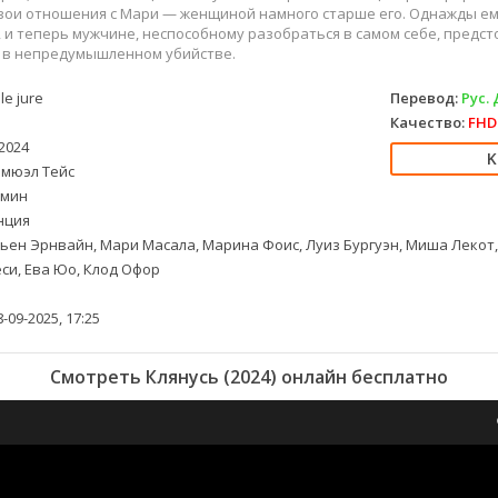
свои отношения с Мари — женщиной намного старше его. Однажды е
 и теперь мужчине, неспособному разобраться в самом себе, предст
 в непредумышленном убийстве.
 le jure
Перевод:
Рус.
Качество:
FHD 
2024
мюэл Тейс
 мин
нция
ен Эрнвайн, Мари Масала, Марина Фоис, Луиз Бургуэн, Миша Лекот,
си, Ева Юо, Клод Офор
-09-2025, 17:25
Смотреть Клянусь (2024) онлайн бесплатно