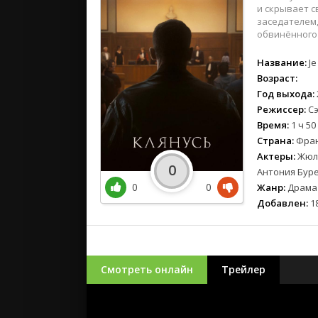
и скрывает 
заседателем,
обвинённого
Название:
Je
Возраст:
Год выхода:
Режиссер:
Сэ
Время:
1 ч 50
Страна:
Фра
Актеры:
Жюль
0
Антония Буре
0
0
Жанр:
Драма
Добавлен:
18
Смотреть онлайн
Трейлер