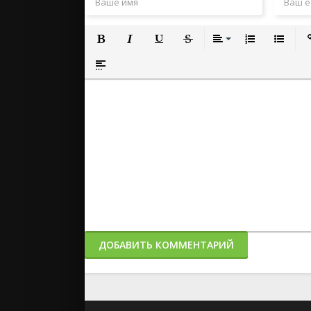
Полужирный
Курсив
Подчеркнутый
Зачеркнутый
Выравнивание
Нумерованный
Маркиро
Вс
Вставка спойлера
ДОБАВИТЬ КОММЕНТАРИЙ