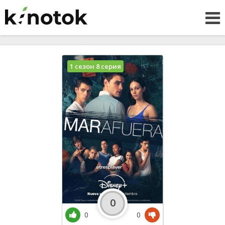
1 сезон 8 серия
0
0
0