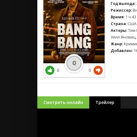
Год выхода:
Режиссер:
Ви
Время:
1 ч 43
Страна:
США
Актеры:
Тим 
Уилл Яновиц,
Жанр:
Кримин
Добавлен:
16
0
0
0
Смотреть онлайн
Трейлер