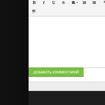
Полужирный
Курсив
Подчеркнутый
Зачеркнутый
Выравнивание
Нумерованный
Маркиро
Вс
Вставка спойлера
ДОБАВИТЬ КОММЕНТАРИЙ