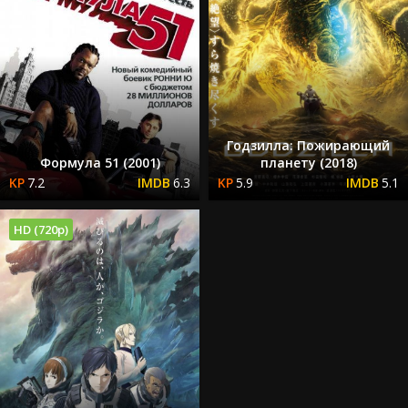
Годзилла: Пожирающий
Формула 51 (2001)
планету (2018)
7.2
6.3
5.9
5.1
HD (720p)