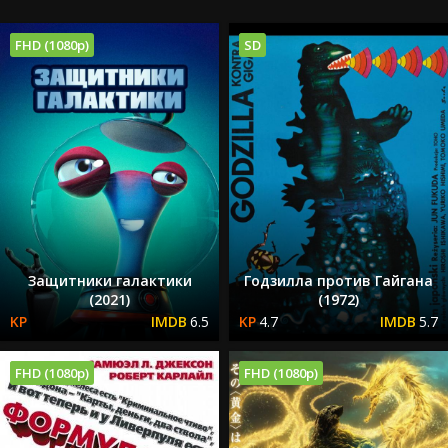
FHD (1080p)
SD
Защитники галактики
Годзилла против Гайгана
(2021)
(1972)
6.5
4.7
5.7
FHD (1080p)
FHD (1080p)