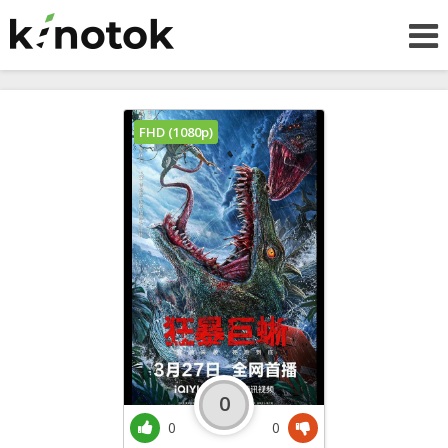
FHD (1080p)
0
0
0