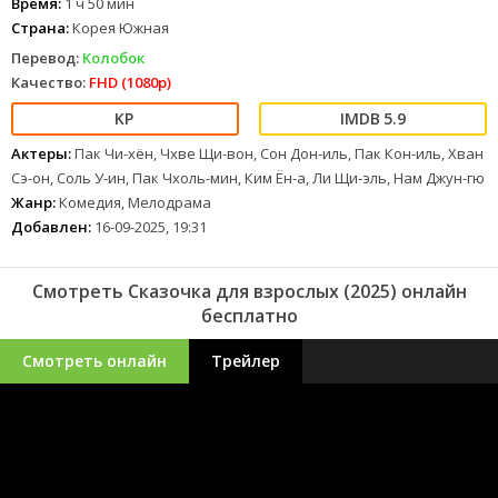
Время:
1 ч 50 мин
Страна:
Корея Южная
Перевод:
Колобок
Качество:
FHD (1080p)
5.9
Актеры:
Пак Чи-хён, Чхве Щи-вон, Сон Дон-иль, Пак Кон-иль, Хван
Сэ-он, Соль У-ин, Пак Чхоль-мин, Ким Ён-а, Ли Щи-эль, Нам Джун-гю
Жанр:
Комедия, Мелодрама
Добавлен:
16-09-2025, 19:31
Смотреть Сказочка для взрослых (2025) онлайн
бесплатно
Смотреть онлайн
Трейлер