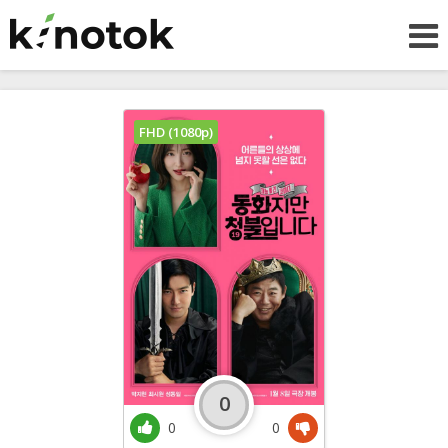
FHD (1080p)
0
0
0