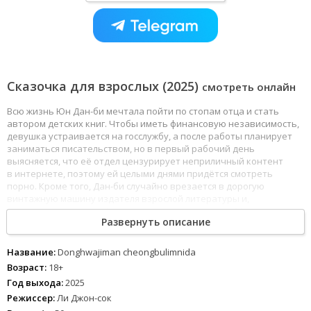
Сказочка для взрослых (2025)
смотреть онлайн
Всю жизнь Юн Дан-би мечтала пойти по стопам отца и стать
автором детских книг. Чтобы иметь финансовую независимость,
девушка устраивается на госслужбу, а после работы планирует
заниматься писательством, но в первый рабочий день
выясняется, что её отдел цензурирует неприличный контент
в интернете, поэтому ей целыми днями придётся смотреть
порно. Кроме того, Дан-би случайно врезается в дорогую
винтажную машину издателя взрослой литературы и,
за неимением крупной суммы, теперь должна ему 20 эротических
Развернуть описание
рассказов.
Название:
Donghwajiman cheongbulimnida
Возраст:
18+
Год выхода:
2025
Режиссер:
Ли Джон-сок