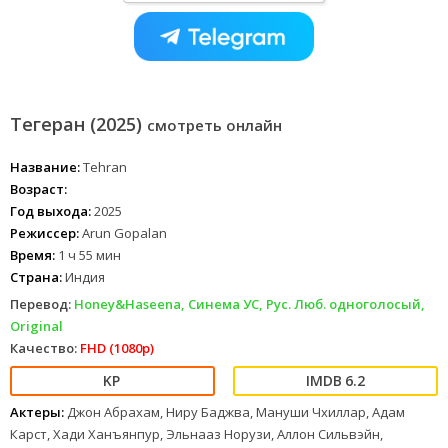
Тегеран (2025)
смотреть онлайн
Название:
Tehran
Возраст:
Год выхода:
2025
Режиссер:
Arun Gopalan
Время:
1 ч 55 мин
Страна:
Индия
Перевод:
Honey&Haseena, Синема УС, Рус. Люб. одноголосый,
Original
Качество:
FHD (1080p)
6.2
Актеры:
Джон Абрахам, Ниру Баджва, Мануши Чхиллар, Адам
Карст, Хади Ханъянпур, Эльнааз Норузи, Аллон Сильвэйн,