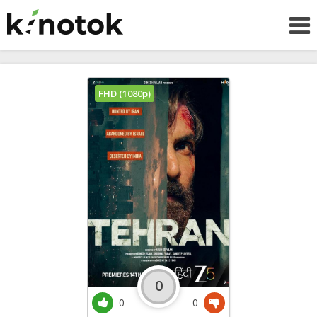
FHD (1080p)
0
0
0