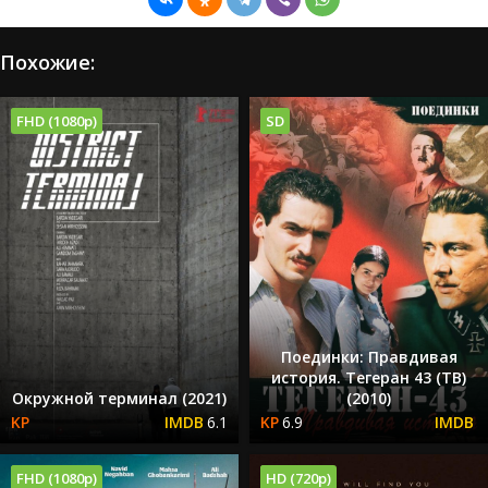
Похожие:
FHD (1080p)
SD
Поединки: Правдивая
история. Тегеран 43 (ТВ)
Окружной терминал (2021)
(2010)
6.1
6.9
FHD (1080p)
HD (720p)