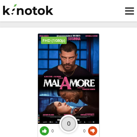
FHD (1080p)
0
0
0