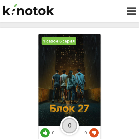
1 сезон 6 серия
0
0
0