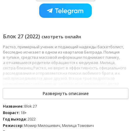
Блок 27 (2022)
смотреть онлайн
Растко, примерный ученик и подающий надежды баскетболист,
бесследно исчезает в одном из кварталов Белграда. Полиция
в тупике, средства массовой информации поднимают панику,
а отчаявшиеся родители обращаются к медиумам. Милица,
сестра-близнец Растко, не верит в эффективность официального
расследования и отправляется на поиски любимого брата, и к
ней присоединяются двое друзей. Вскоре трое подростков
устанавливают связь между частыми исчезновениями детей
и городскими легендами, что приводит их к раскрытию тайны
Развернуть описание
Нового Белграда, связанной с Блоком 27.
Название:
Blok 27
Возраст:
18+
Год выхода:
2022
Режиссер:
Момир Милошевич, Милица Томович