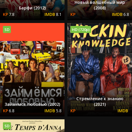
Новый волшебный мир
Барфи (2012)
(2008)
7.8
8.1
6.8
SD
HD (720p)
Стремление к знанию
Займемся любовью (2002)
(2021)
6.8
5.8
SD