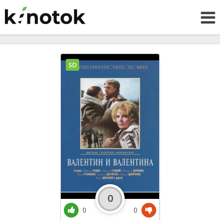
SD
0
0
0