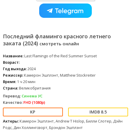
Последний фламинго красного летнего
заката (2024)
смотреть онлайн
Название:
Last Flamingo of the Red Summer Sunset
Возраст:
Год выхода:
2024
Режиссер:
Камерон Эшплэнт, Matthew Stockreiter
Время:
1 ч 20 мин
Страна:
Великобритания
Перевод:
Синема УС
Качество:
FHD (1080p)
8.5
Актеры:
Камерон Эшплэнт, Andrew T Hislop, Билли Слотер, Дэйн
Родс, Дин Холлингсворт, Брэндон Эшплэнт