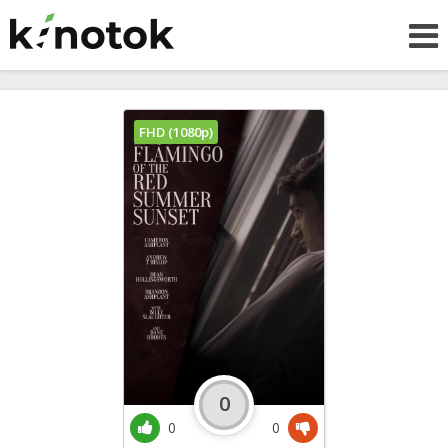
FHD (1080p)
0
0
0