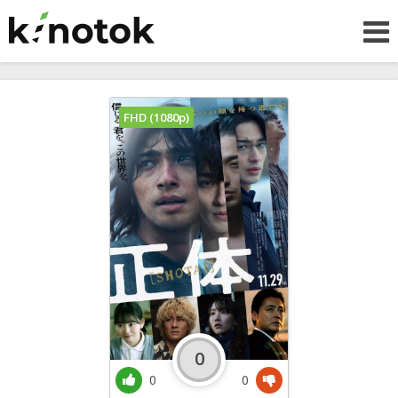
FHD (1080p)
0
0
0