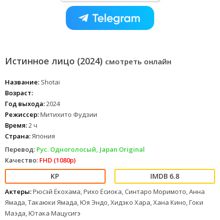
Истинное лицо (2024)
смотреть онлайн
Название:
Shotai
Возраст:
Год выхода:
2024
Режиссер:
Митихито Фудзии
Время:
2 ч
Страна:
Япония
Перевод:
Рус. Одноголосый, Japan Original
Качество:
FHD (1080p)
6.8
Актеры:
Рюсэй Ёкохама, Рихо Ёсиока, Синтаро Моримото, Анна
Ямада, Такаюки Ямада, Юя Эндо, Хидэко Хара, Хана Кино, Гоки
Маэда, Ютака Мацусигэ