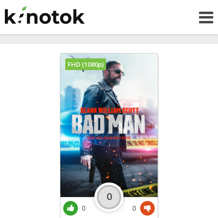
FHD (1080p)
0
0
0