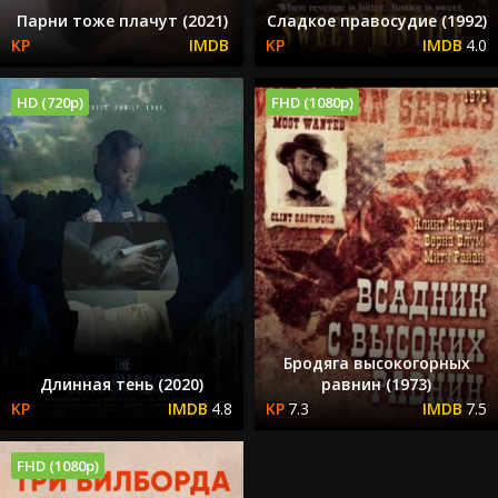
Парни тоже плачут (2021)
Сладкое правосудие (1992)
4.0
HD (720p)
FHD (1080p)
Бродяга высокогорных
Длинная тень (2020)
равнин (1973)
4.8
7.3
7.5
FHD (1080p)