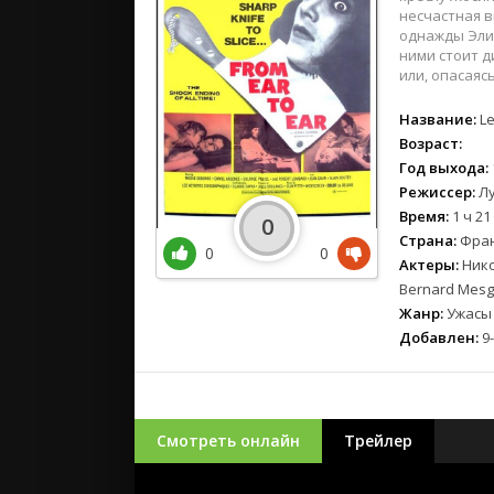
несчастная 
однажды Элиз
ними стоит д
или, опасаяс
Название:
Le
Возраст:
Год выхода:
Режиссер:
Лу
Время:
1 ч 21
0
Страна:
Фра
0
0
Актеры:
Нико
Bernard Mesgu
Жанр:
Ужасы
Добавлен:
9-
Смотреть онлайн
Трейлер