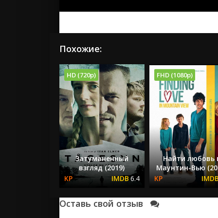
Похожие:
HD (720p)
FHD (1080p)
Затуманенный
Найти любовь 
взгляд (2019)
Маунтин-Вью (20
6.4
Оставь свой отзыв