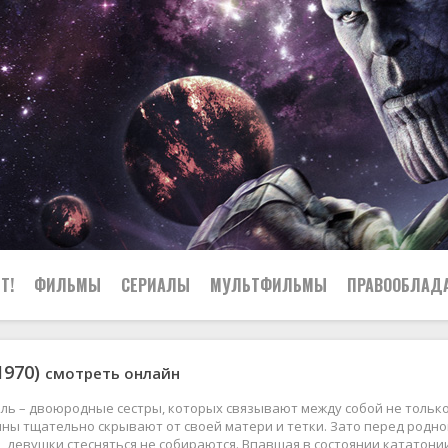
Т!
ФИЛЬМЫ
СЕРИАЛЫ
МУЛЬТФИЛЬМЫ
ПРАВООБЛАД
1970)
смотреть онлайн
ль – двоюродные сестры, которых связывают между собой не только
ны тщательно скрывают от своей матери и тетки. Зато перед родно
, девушки стесняться не собираются. Впавшая в состоянии кататон