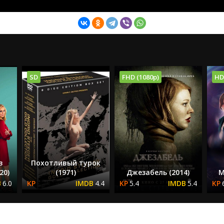
SD
FHD (1080p)
HD
в
Похотливый турок
20)
(1971)
Джезабель (2014)
М
6.0
4.4
5.4
5.4