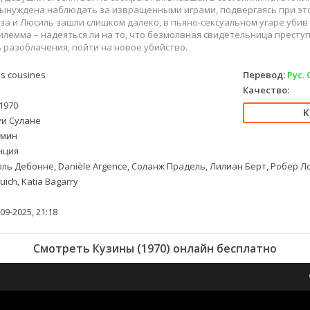
вынуждена наблюдать за извращенными играми, подвергаясь при эт
а и Люсиль зашли слишком далеко, в пьяно-сексуальном угаре убив
илемма – надеяться ли на то, что безмолвная свидетельница преступ
ь разоблачения, пойти на новое убийство.
s cousines
Перевод:
Рус.
Качество:
1970
и Сулане
 мин
нция
ль Дебонне, Danièle Argence, Соланж Прадель, Лилиан Берт, Робер Ло
ich, Katia Bagarry
09-2025, 21:18
Смотреть Кузины (1970) онлайн бесплатно