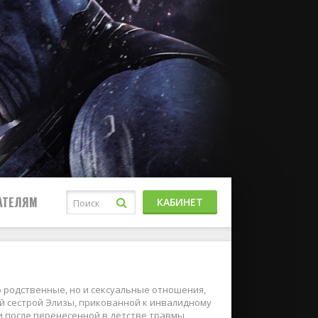
АТЕЛЯМ
КАБИНЕТ
 родственные, но и сексуальные отношения,
й сестрой Элизы, прикованной к инвалидному
ии после перенесенной в детстве травмы