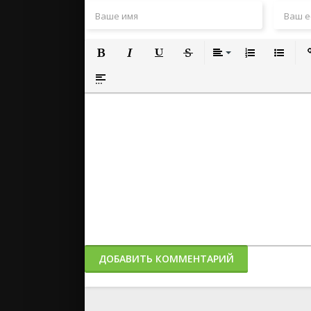
Полужирный
Курсив
Подчеркнутый
Зачеркнутый
Выравнивание
Нумерованный
Маркиро
Вс
Вставка спойлера
ДОБАВИТЬ КОММЕНТАРИЙ