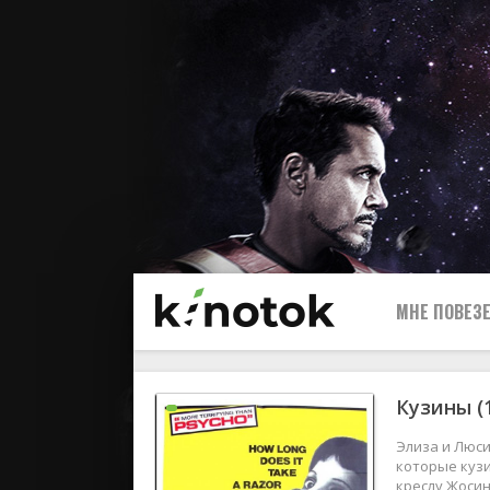
МНЕ ПОВЕЗЕ
Кузины (
Элиза и Люси
которые кузи
креслу Жосин