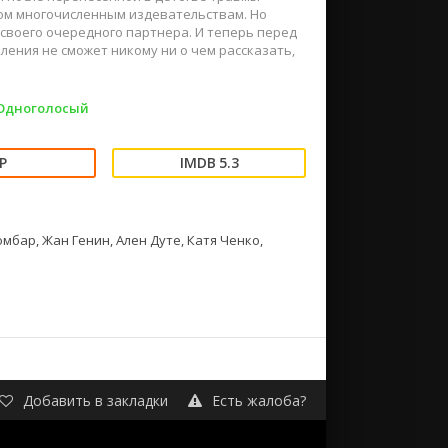
ом многочисленным издевательствам. Но
 своего очередного партнера. И теперь перед
ления не сможет никому ни о чем рассказать,
 Одноголосый
5.3
мбар, Жан Генин, Ален Дуте, Катя Ченко,
Добавить в закладки
Есть жалоба?