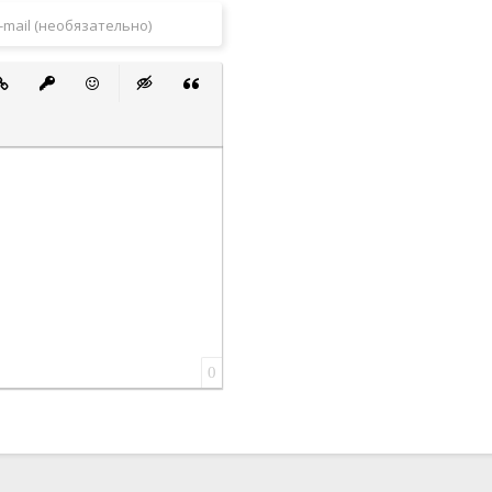
 список
ванный список
тавить ссылку
Вставить защищенную ссылку
Вставить смайлик
Вставка скрытого текста
Вставка цитаты
0