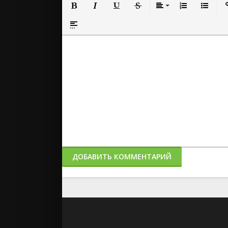
Полужирный
Курсив
Подчеркнутый
Зачеркнутый
Выравнивание
Нумерованный
Маркиро
Вс
Вставка спойлера
ДОБАВИТЬ КОММЕНТАРИЙ