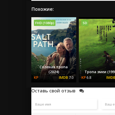
Похожие:
FHD (1080p)
SD
Соленая тропа
(2024)
Тропа змеи (199
7.0
6.8
Оставь свой отзыв