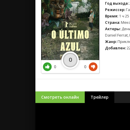
Год выхода:
Режиссер:
Га
Время:
1 ч 25
Страна:
Мекс
Актеры:
Дени
Daniel Ferrat,
Жанр:
Приклю
Добавлен:
22
0
0
0
Смотреть онлайн
Трейлер