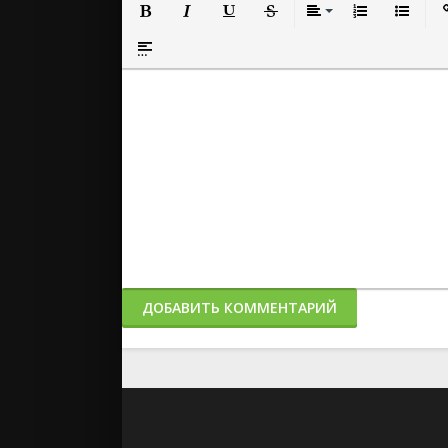
Полужирный
Курсив
Подчеркнутый
Зачеркнутый
Выравнивание
Нумерованный
Маркиро
Вс
Вставка спойлера
ДОБАВИТЬ КОММЕНТАРИЙ