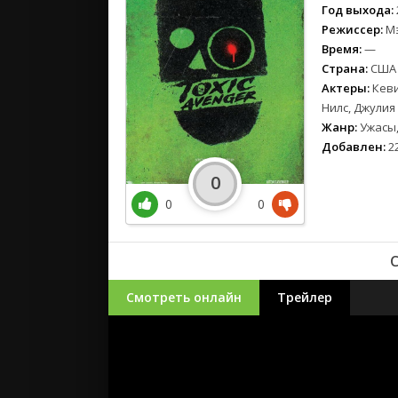
Год выхода:
Режиссер:
Мэ
Время:
—
Страна:
США
Актеры:
Кеви
Нилс, Джулия
Жанр:
Ужасы,
Добавлен:
22
0
0
0
Смотреть онлайн
Трейлер