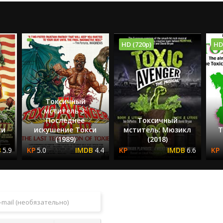
HD (720p)
HD
Токсичный
мститель 3:
Последнее
Токсичный
си
искушение Токси
мститель: Мюзикл
Т
(1989)
(2018)
5.9
5.0
4.4
6.6