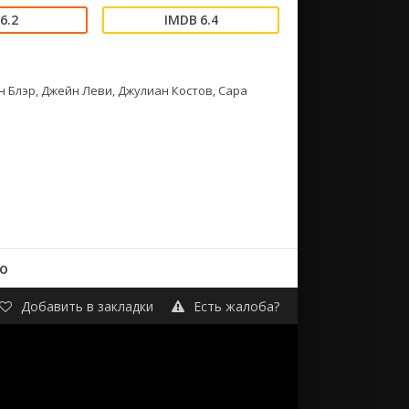
6.2
6.4
 Блэр, Джейн Леви, Джулиан Костов, Сара
о
Добавить в закладки
Есть жалоба?