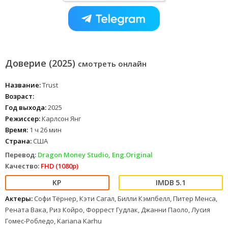
Доверие (2025)
смотреть онлайн
Название:
Trust
Возраст:
Год выхода:
2025
Режиссер:
Карлсон Янг
Время:
1 ч 26 мин
Страна:
США
Перевод:
Dragon Money Studio, Eng.Original
Качество:
FHD (1080p)
5.1
Актеры:
Софи Тёрнер, Кэти Сагал, Билли Кэмпбелл, Питер Менса,
Рената Вака, Риз Койро, Форрест Гудлак, Джанни Паоло, Лусия
Гомес-Робледо, Kariana Karhu