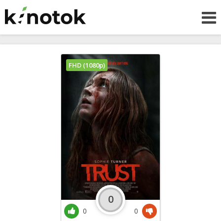
FHD (1080p)
0
0
0