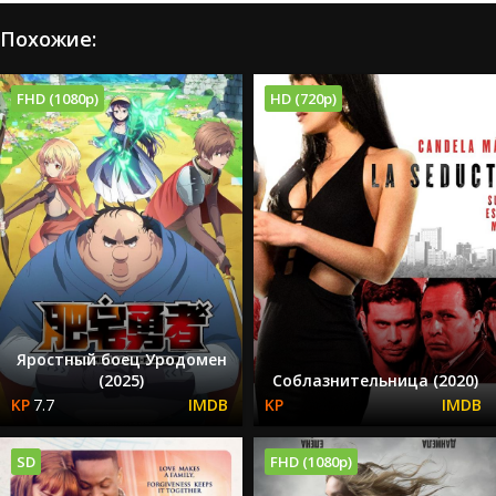
Похожие:
FHD (1080p)
HD (720p)
Яростный боец Уродомен
(2025)
Соблазнительница (2020)
7.7
SD
FHD (1080p)