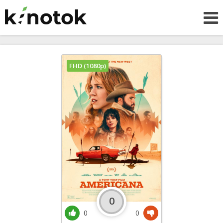
FHD (1080p)
0
0
0