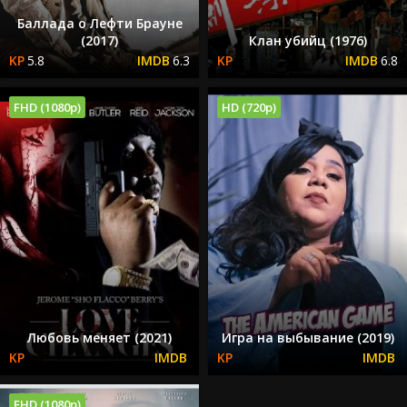
Баллада о Лефти Брауне
(2017)
Клан убийц (1976)
5.8
6.3
6.8
FHD (1080p)
HD (720p)
Любовь меняет (2021)
Игра на выбывание (2019)
FHD (1080p)