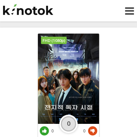
FHD (1080p)
0
0
0