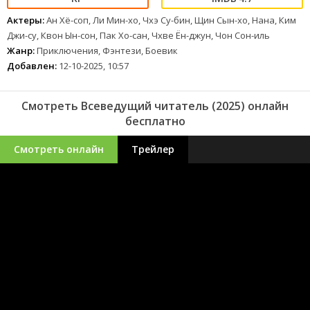
Актеры:
Ан Хё-соп, Ли Мин-хо, Чхэ Су-бин, Щин Сын-хо, Нана, Ким
Джи-су, Квон Ын-сон, Пак Хо-сан, Чхве Ён-джун, Чон Сон-иль
Жанр:
Приключения, Фэнтези, Боевик
Добавлен:
12-10-2025, 10:57
Смотреть Всеведущий читатель (2025) онлайн
бесплатно
Смотреть онлайн
Трейлер