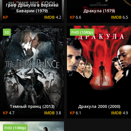
Граф Дракула в Верхней
Баварии (1979)
Дракула (1979)
4.2
6.6
6.5
SD
FHD (1080p)
Темный принц (2013)
Дракула 2000 (2000)
4.7
3.8
6.1
4.9
FHD (1080p)