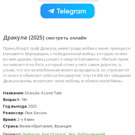
Дракула (2025)
смотреть онлайн
Принц Влад II, граф Дракула, живет ради любви к жене, принцессе
Елизавете. Вернувшись с победоносной войны, которую он вел
во имя церкви, принц узнает о смерти Елизаветы. Убитый горем
он гневается на бога, который отнял у него самое дорогое, а,
узнав, что его возлюбленная может возродиться, он отрекается
от всего и обрекает себя на бессмертие. Спустя 400 лет ожидания
Дракула вновь встречает свою любовь в облике юной Мины.
Название:
Dracula: A Love Tale
Возраст:
18+
Год выхода:
2025
Режиссер:
Люк Бессон
Время:
2 ч 9 мин
Страна:
Великобритания, Франция
Перевод:
Пифагор, Eng.Original, Укр. Дубльований