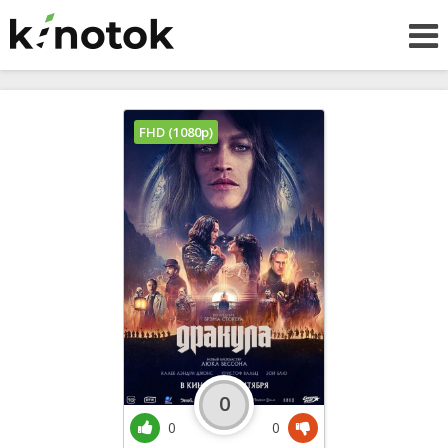
FHD (1080p)
0
0
0