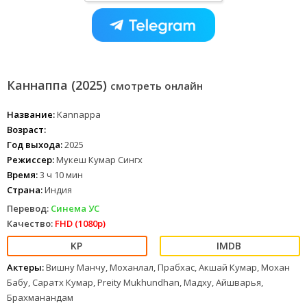
Каннаппа (2025)
смотреть онлайн
Название:
Kannappa
Возраст:
Год выхода:
2025
Режиссер:
Мукеш Кумар Сингх
Время:
3 ч 10 мин
Страна:
Индия
Перевод:
Синема УС
Качество:
FHD (1080p)
Актеры:
Вишну Манчу, Моханлал, Прабхас, Акшай Кумар, Мохан
Бабу, Саратх Кумар, Preity Mukhundhan, Мадху, Айшварья,
Брахманандам