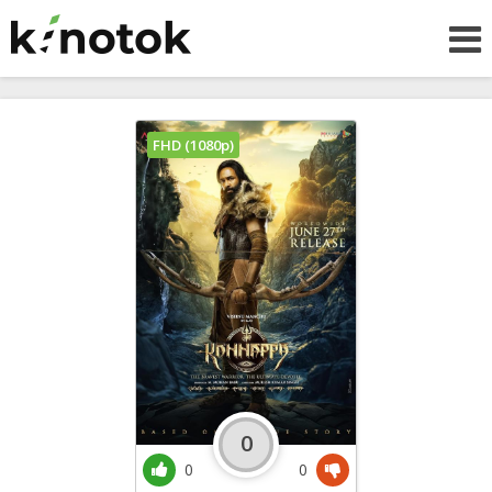
FHD (1080p)
0
0
0