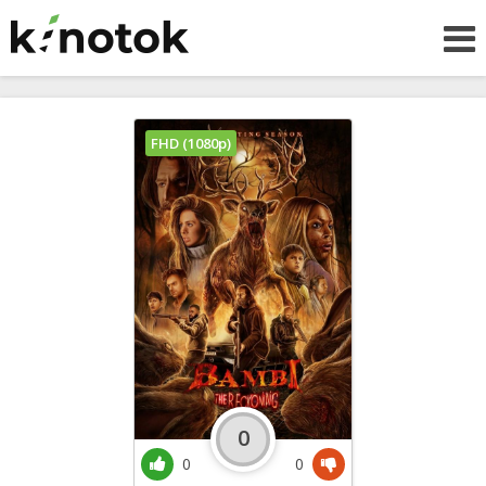
FHD (1080p)
0
0
0