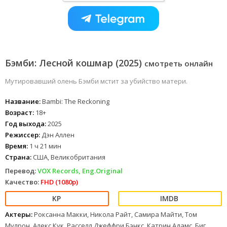
Бэмби: Лесной кошмар (2025)
смотреть онлайн
Мутировавший олень Бэмби мстит за убийство матери.
Название:
Bambi: The Reckoning
Возраст:
18+
Год выхода:
2025
Режиссер:
Дэн Аллен
Время:
1 ч 21 мин
Страна:
США, Великобритания
Перевод:
VOX Records, Eng.Original
Качество:
FHD (1080p)
Актеры:
Роксанна Макки, Никола Райт, Самира Майти, Том
Мулрон, Алекс Кук, Расселл Джеффри Бэнкс, Катрин Адамс, Биг