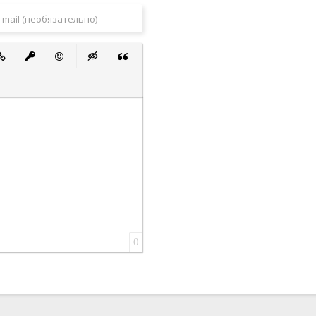
 список
ванный список
тавить ссылку
Вставить защищенную ссылку
Вставить смайлик
Вставка скрытого текста
Вставка цитаты
0