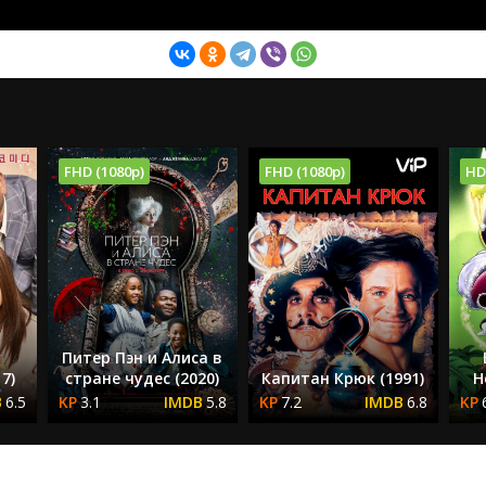
FHD (1080p)
FHD (1080p)
HD
Питер Пэн и Алиса в
17)
стране чудес (2020)
Капитан Крюк (1991)
Н
6.5
3.1
5.8
7.2
6.8