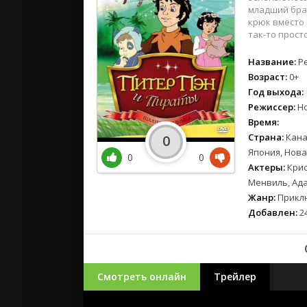
младший брат
крюк вместо 
так-то прост
Название:
Pe
Возраст:
0+
Год выхода:
Режиссер:
Но
Время:
Страна:
Кана
0
Япония, Нов
0
0
Актеры:
Крис
Менвиль, Ада
Жанр:
Приклю
Добавлен:
24
Смотреть онлайн
Трейлер