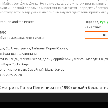
 Майкл, фея Динь-Динь... Но также здесь есть у него и враги: капи
руки и Ледяной Король. Они постоянно пытаются навредить бесстра
о потому, что Питер умен и на помощь ему всегда готовы прийти его 
ter Pan and the Pirates
Перевод:
Рус.
Качество:
1990
буо Томидзава, Джон Уилсон
да, США, Австралия, Тайвань, Корея Южная,
ая Зеландия, Филиппины
тина Лэндж, Майкл Бэколл, Деби Дерриберри, Джейсон Мэрсден, Юджи
м Карл, Эд Гилберт
чения, Фэнтези, Семейный, Мультфильм
-09-2025, 22:28
Смотреть Питер Пэн и пираты (1990) онлайн бесплатн