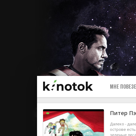
МНЕ ПОВЕЗЕ
Питер Пэ
Далеко - дал
острове есть
зеленые леса