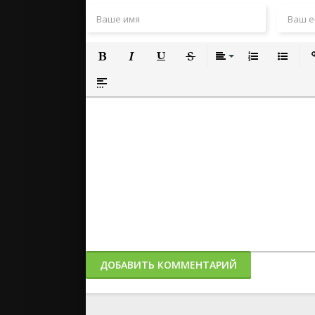
Полужирный
Курсив
Подчеркнутый
Зачеркнутый
Выравнивание
Нумерованный
Маркиро
Вс
Вставка спойлера
ДОБАВИТЬ КОММЕНТАРИЙ