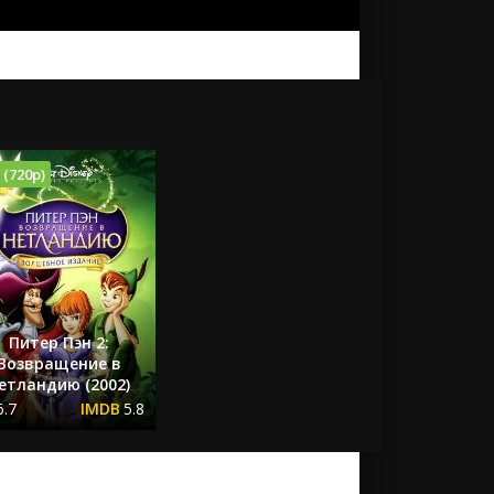
 (720p)
Питер Пэн 2:
Возвращение в
етландию (2002)
6.7
5.8