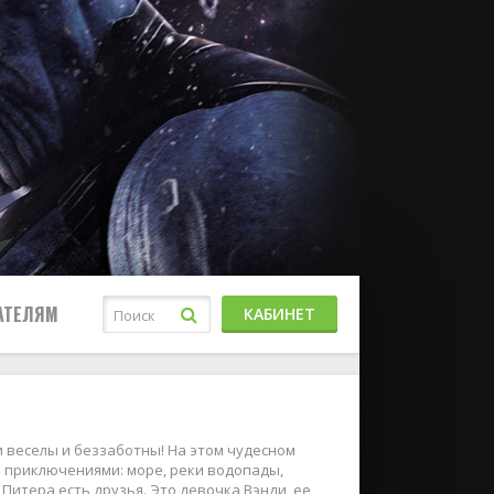
АТЕЛЯМ
КАБИНЕТ
и веселы и беззаботны! На этом чудесном
и приключениями: море, реки водопады,
Питера есть друзья. Это девочка Вэнди, ее