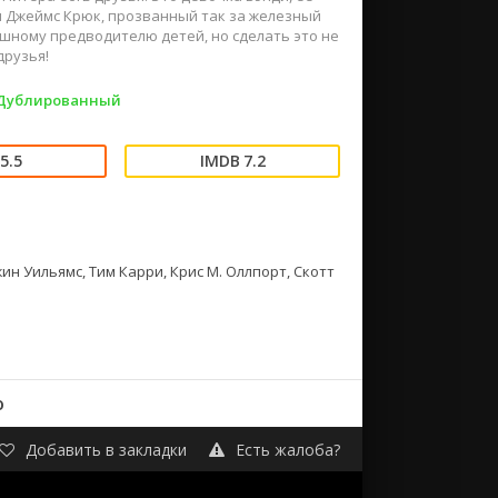
тан Джеймс Крюк, прозванный так за железный
шному предводителю детей, но сделать это не
друзья!
 Дублированный
5.5
7.2
н Уильямс, Тим Карри, Крис М. Оллпорт, Скотт
о
Добавить в закладки
Есть жалоба?