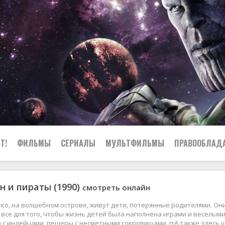
Т!
ФИЛЬМЫ
СЕРИАЛЫ
МУЛЬТФИЛЬМЫ
ПРАВООБЛАД
н и пираты (1990)
смотреть онлайн
еко, на волшебном острове, живут дети, потерянные родителями. Он
 все для того, чтобы жизнь детей была наполнена играми и веселым
 с индейцами, пещеры с несметными сокровищами. rrА также здесь у 