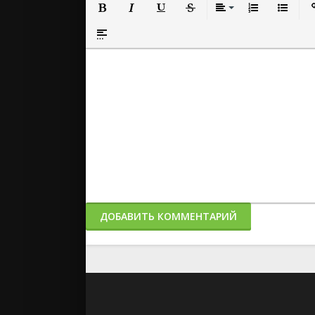
Полужирный
Курсив
Подчеркнутый
Зачеркнутый
Выравнивание
Нумерованный
Маркиро
Вс
Вставка спойлера
ДОБАВИТЬ КОММЕНТАРИЙ