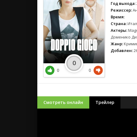
Год выхода:
Режиссер:
Ан
Время:
Страна:
Итал
Актеры:
Magd
Доменико Диэ
Жанр:
Кримин
Добавлен:
26
0
0
0
Смотреть онлайн
Трейлер