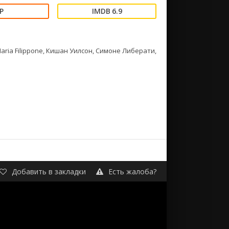
6.9
ia Filippone, Кишан Уилсон, Симоне Либерати,
Добавить в закладки
Есть жалоба?