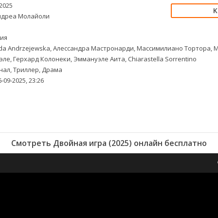
2025
дреа Молайоли
ия
a Andrzejewska, Алессандра Мастронарди, Массимилиано Тортора, Mar
ле, Герхард Колонеки, Эммануэле Аита, Chiarastella Sorrentino
ал, Триллер, Драма
-09-2025, 23:26
Смотреть Двойная игра (2025) онлайн бесплатно