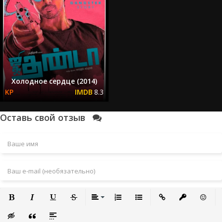
Холодное сердце (2014)
8.3
Оставь свой отзыв
Полужирный
Курсив
Подчеркнутый
Зачеркнутый
Выравнивание
Нумерованный список
Маркированный список
Вставить ссылку
Вставить за
Встави