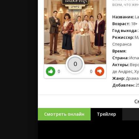
всем, что ж
Название:
La
Возраст:
18+
Год выхода:
Режиссер:
Ма
Сперанса
Время:
Страна:
Испа
0
Актеры:
Веро
0
0
де Андрес, Х
Жанр:
Драма
Добавлен:
25
С
Смотреть онлайн
Трейлер