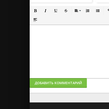
Полужирный
Курсив
Подчеркнутый
Зачеркнутый
Выравнивание
Нумерованный
Маркиро
Вс
Вставка спойлера
ДОБАВИТЬ КОММЕНТАРИЙ