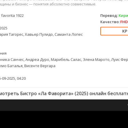
енщины и бизнес — понятия абсолютно совместимые.
 favorita 1922
Перевод:
Кири
Качество:
FHD 
2025
рия Тагорес, Хавьер Пулидо, Саманта Лопес
ния
ника Санчес, Андреа Дуро, Марибель Салас, Элена Марото, Луис Фер
улио Баталья, Висенте Вергара
-09-2025, 04:20
мотреть Бистро «Ла Фаворита» (2025) онлайн бесплат