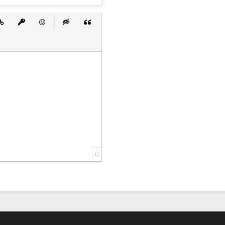
 список
ванный список
тавить ссылку
Вставить защищенную ссылку
Вставить смайлик
Вставка скрытого текста
Вставка цитаты
0