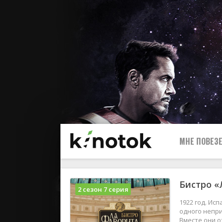
МНЕ ПОВЕЗЕ
Бистро «
2 сезон 7 серия
1922 год. Ис
одного непри
Вместе они о