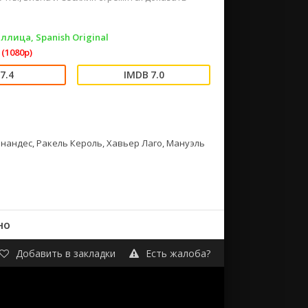
ллица, Spanish Original
(1080p)
7.4
7.0
нандес, Ракель Кероль, Хавьер Лаго, Мануэль
но
Добавить в закладки
Есть жалоба?