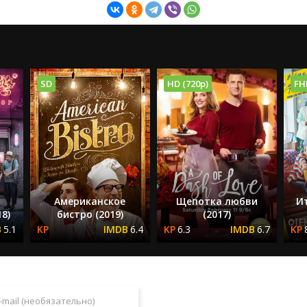
SD
HD (720p)
FH
Американское
Щепотка любви
Ит
18)
бистро (2019)
(2017)
5.1
6.4
6.3
6.7