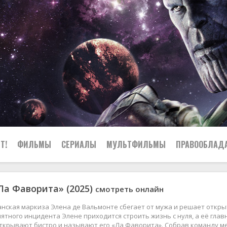
Т!
ФИЛЬМЫ
СЕРИАЛЫ
МУЛЬТФИЛЬМЫ
ПРАВООБЛАД
Ла Фаворита» (2025)
смотреть онлайн
панская маркиза Элена де Вальмонте сбегает от мужа и решает откр
ятного инцидента Элене приходится строить жизнь с нуля, а её глав
ткрывают бистро и называют его «Ла Фаворита». Собрав команду ме