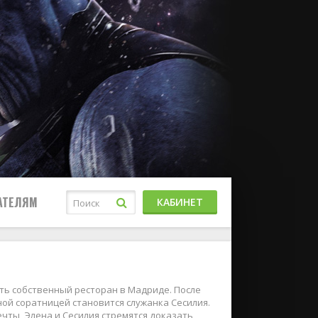
АТЕЛЯМ
КАБИНЕТ
ыть собственный ресторан в Мадриде. После
ной соратницей становится служанка Сесилия.
чты, Элена и Сесилия стремятся доказать