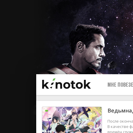
МНЕ ПОВЕЗЕ
Ведьмнад
После оконча
В качестве ф
времён служи