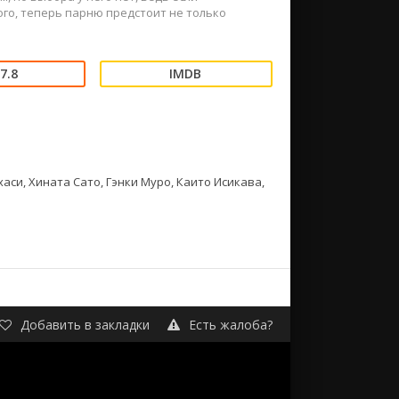
ого, теперь парню предстоит не только
7.8
аси, Хината Сато, Гэнки Муро, Каито Исикава,
Добавить в закладки
Есть жалоба?