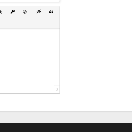
 список
ванный список
тавить ссылку
Вставить защищенную ссылку
Вставить смайлик
Вставка скрытого текста
Вставка цитаты
0