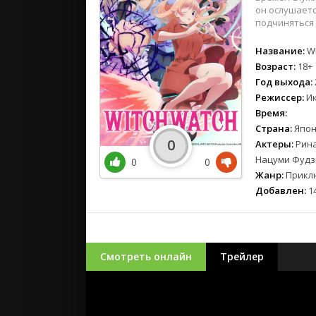
он ослушаетс
подчиняться 
Название:
Wi
Возраст:
18+
Год выхода:
Режиссер:
Ик
Время:
Страна:
Япон
0
Актеры:
Рина
Нацуми Фудз
0
0
Жанр:
Прикл
Добавлен:
14
Смотреть онлайн
Трейлер