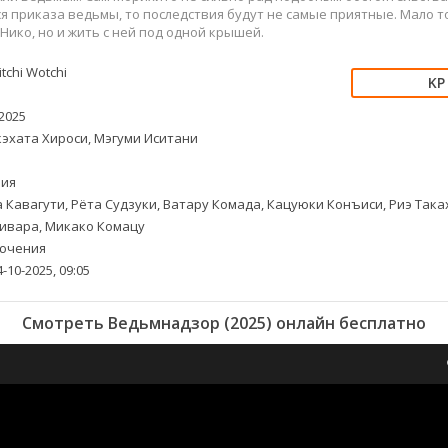
я приказа ведьмы, то последствия будут не самые приятные. Мало т
Нико, но и жить с ней под одной крышей.
tchi Wotchi
2025
эхата Хироси, Мэгуми Иситани
ия
 Кавагути, Рёта Судзуки, Ватару Комада, Кацуюки Конъиси, Риэ Таках
ивара, Микако Комацу
ючения
-10-2025, 09:05
Смотреть Ведьмнадзор (2025) онлайн бесплатно