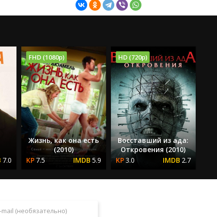
FHD (1080p)
HD (720p)
Жизнь, как она есть
Восставший из ада:
)
(2010)
Откровения (2010)
7.0
7.5
5.9
3.0
2.7