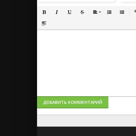
Полужирный
Курсив
Подчеркнутый
Зачеркнутый
Выравнивание
Нумерованный
Маркиро
Вс
Вставка спойлера
ДОБАВИТЬ КОММЕНТАРИЙ