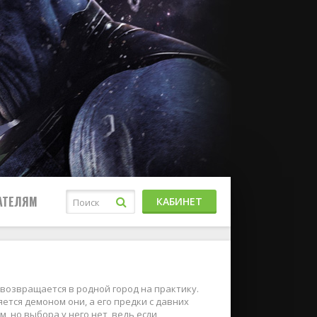
АТЕЛЯМ
КАБИНЕТ
возвращается в родной город на практику.
ется демоном они, а его предки с давних
 но выбора у него нет, ведь если