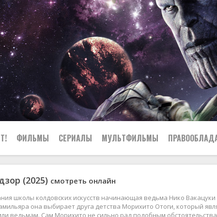
Т!
ФИЛЬМЫ
СЕРИАЛЫ
МУЛЬТФИЛЬМЫ
ПРАВООБЛАД
зор (2025)
смотреть онлайн
ния школы колдовских искусств начинающая ведьма Нико Вакацуки 
амильяра она выбирает друга детства Морихито Отоги, который явля
ли ведьмам. Сам Морихито не сильно рад подобным обстоятельствам,