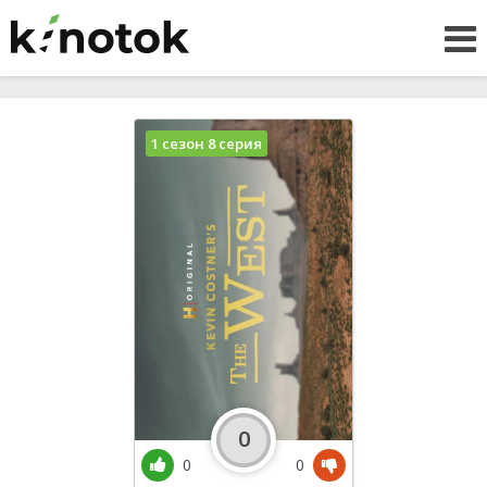
1 сезон 8 серия
0
0
0