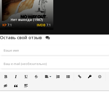
Нет выхода (1987)
7.1
7.1
Оставь свой отзыв
Полужирный
Курсив
Подчеркнутый
Зачеркнутый
Выравнивание
Нумерованный список
Маркированный список
Вставить ссылку
Вставить за
Встави
Вставка скрытого текста
Вставка цитаты
Вставка спойлера