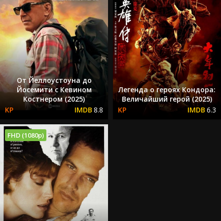
От Йеллоустоуна до
Йосемити с Кевином
Легенда о героях Кондора:
Костнером (2025)
Величайший герой (2025)
8.8
6.3
FHD (1080p)