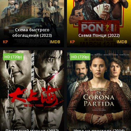
Схема быстрого
обогащения (2023)
Схема Понци (2022)
HD (720p)
HD (720p)
Последний магнат (2012)
Игра на престоле (2016)