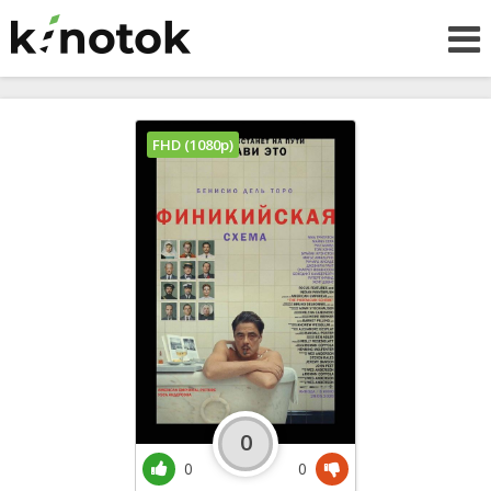
FHD (1080p)
0
0
0