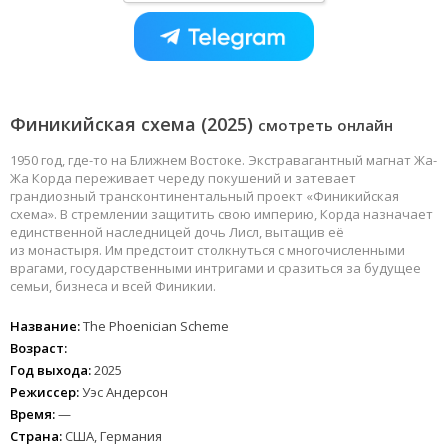
Финикийская схема (2025)
смотреть онлайн
1950 год, где-то на Ближнем Востоке. Экстравагантный магнат Жа-
Жа Корда переживает череду покушений и затевает
грандиозный трансконтинентальный проект «Финикийская
схема». В стремлении защитить свою империю, Корда назначает
единственной наследницей дочь Лисл, вытащив её
из монастыря. Им предстоит столкнуться с многочисленными
врагами, государственными интригами и сразиться за будущее
семьи, бизнеса и всей Финикии.
Название:
The Phoenician Scheme
Возраст:
Год выхода:
2025
Режиссер:
Уэс Андерсон
Время:
—
Страна:
США, Германия