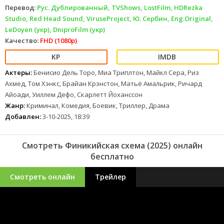
Перевод:
Рус. Дублированный, TVShows, LostFilm, HDRezka
Studio, Red Head Sound, ViruseProject, Ю. Сербин, Eng.Original,
LeDoyen (укр), DniproFilm (укр)
Качество:
FHD (1080p)
Актеры:
Бенисио Дель Торо, Миа Триплтон, Майкл Сера, Риз
Ахмед, Том Хэнкс, Брайан Крэнстон, Матьё Амальрик, Ричард
Айоади, Уиллем Дефо, Скарлетт Йоханссон
Жанр:
Криминал, Комедия, Боевик, Триллер, Драма
Добавлен:
3-10-2025, 18:39
Смотреть Финикийская схема (2025) онлайн
бесплатно
Смотреть онлайн
Трейлер