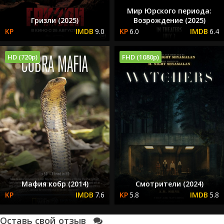
Мир Юрского периода:
Гризли (2025)
Возрождение (2025)
9.0
6.0
6.4
HD (720p)
FHD (1080p)
Мафия кобр (2014)
Смотрители (2024)
7.6
5.8
5.8
Оставь свой отзыв