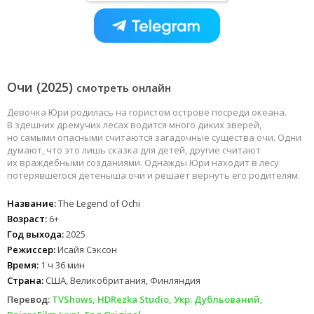
Очи (2025)
смотреть онлайн
Девочка Юри родилась на гористом острове посреди океана.
В здешних дремучих лесах водится много диких зверей,
но самыми опасными считаются загадочные существа очи. Одни
думают, что это лишь сказка для детей, другие считают
их враждебными созданиями. Однажды Юри находит в лесу
потерявшегося детеныша очи и решает вернуть его родителям.
Название:
The Legend of Ochi
Возраст:
6+
Год выхода:
2025
Режиссер:
Исайя Сэксон
Время:
1 ч 36 мин
Страна:
США, Великобритания, Финляндия
Перевод:
TVShows, HDRezka Studio, Укр. Дубльований,