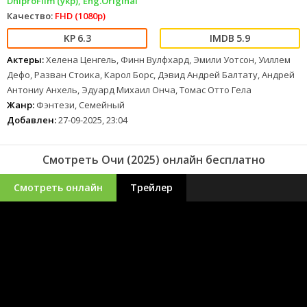
DniproFilm (укр), Eng.Original
Качество:
FHD (1080p)
6.3
5.9
Актеры:
Хелена Ценгель, Финн Вулфхард, Эмили Уотсон, Уиллем
Дефо, Разван Стоика, Карол Борс, Дэвид Андрей Балтату, Андрей
Антониу Анхель, Эдуард Михаил Онча, Томас Отто Гела
Жанр:
Фэнтези, Семейный
Добавлен:
27-09-2025, 23:04
Смотреть Очи (2025) онлайн бесплатно
Смотреть онлайн
Трейлер