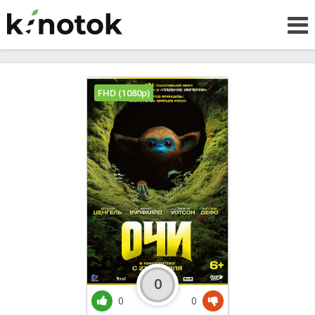
FHD (1080p)
0
0
0