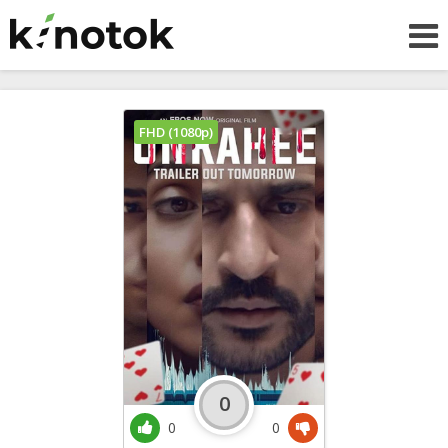
FHD (1080p)
0
0
0