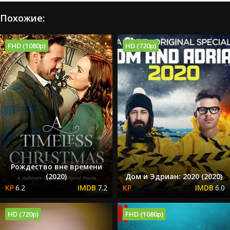
Похожие:
FHD (1080p)
HD (720p)
Рождество вне времени
(2020)
Дом и Эдриан: 2020 (2020)
6.2
7.2
6.0
HD (720p)
FHD (1080p)